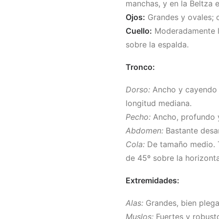
manchas, y en la Beltza 
Ojos:
Grandes y ovales; co
Cuello:
Moderadamente la
sobre la espalda.
Tronco:
Dorso:
Ancho y cayendo l
longitud mediana.
Pecho:
Ancho, profundo 
Abdomen:
Bastante desar
Cola:
De tamaño medio. T
de 45º sobre la horizont
Extremidades:
Alas:
Grandes, bien plega
Muslos:
Fuertes y robust